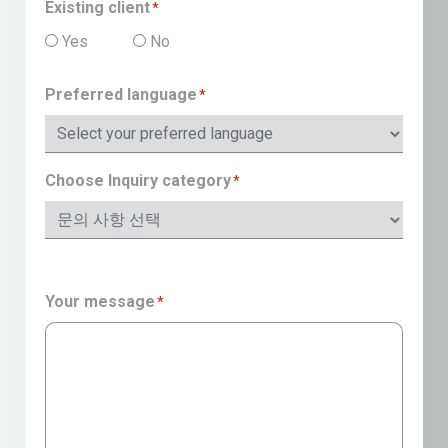
Existing client
*
Yes
No
Preferred language
*
Choose Inquiry category
*
Your message
*