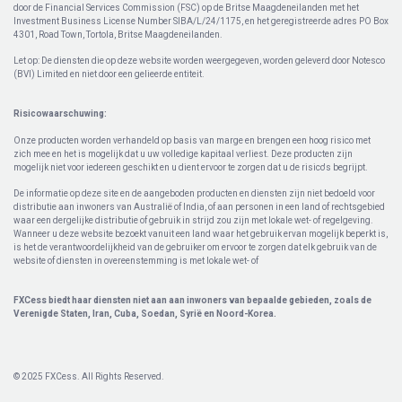
door de Financial Services Commission (FSC) op de Britse Maagdeneilanden met het
Investment Business License Number SIBA/L/24/1175, en het geregistreerde adres PO Box
4301, Road Town, Tortola, Britse Maagdeneilanden.
Let op: De diensten die op deze website worden weergegeven, worden geleverd door Notesco
(BVI) Limited en niet door een gelieerde entiteit.
Risicowaarschuwing:
Onze producten worden verhandeld op basis van marge en brengen een hoog risico met
zich mee en het is mogelijk dat u uw volledige kapitaal verliest. Deze producten zijn
mogelijk niet voor iedereen geschikt en u dient ervoor te zorgen dat u de risico's begrijpt.
De informatie op deze site en de aangeboden producten en diensten zijn niet bedoeld voor
distributie aan inwoners van Australië of India, of aan personen in een land of rechtsgebied
waar een dergelijke distributie of gebruik in strijd zou zijn met lokale wet- of regelgeving.
Wanneer u deze website bezoekt vanuit een land waar het gebruik ervan mogelijk beperkt is,
is het de verantwoordelijkheid van de gebruiker om ervoor te zorgen dat elk gebruik van de
website of diensten in overeenstemming is met lokale wet- of
FXCess biedt haar diensten niet aan aan inwoners van bepaalde gebieden, zoals de
Verenigde Staten, Iran, Cuba, Soedan, Syrië en Noord-Korea.
© 2025 FXCess. All Rights Reserved.