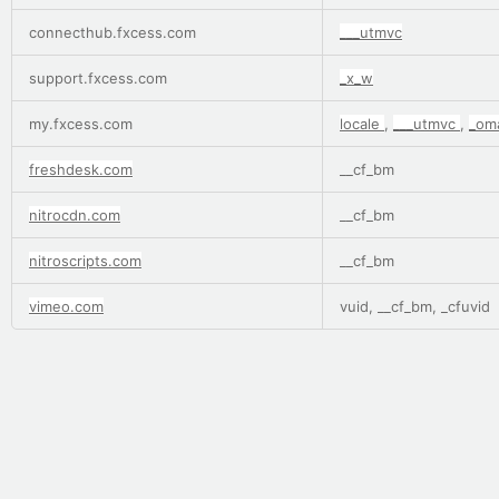
connecthub.fxcess.com
___utmvc
support.fxcess.com
_x_w
my.fxcess.com
locale
,
___utmvc
,
_om
freshdesk.com
__cf_bm
nitrocdn.com
__cf_bm
nitroscripts.com
__cf_bm
vimeo.com
vuid, __cf_bm, _cfuvid