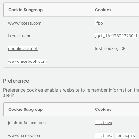
Cookie Subgroup
Cookies
Promotional
www.fxcess.com
_fbp
fxcess.com
_gat_UA-198093730-1
doubleclick.net
test_cookie, IDE
www.facebook.com
Preference
Preference cookies enable a website to remember information tha
are in.
Cookie Subgroup
Cookies
Preference
joinhub.fxcess.com
___utmvc
www.fxcess.com
___utmvc
,
_omappvs