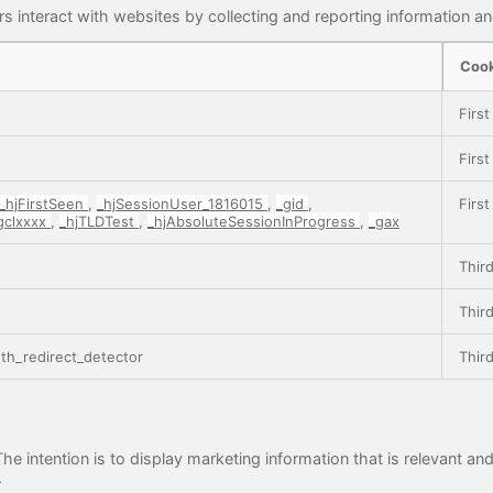
s interact with websites by collecting and reporting information 
Cook
First
First
_hjFirstSeen
,
_hjSessionUser_1816015
,
_gid
,
First
gclxxxx
,
_hjTLDTest
,
_hjAbsoluteSessionInProgress
,
_gax
Third
Third
auth_redirect_detector
Third
e intention is to display marketing information that is relevant and
.