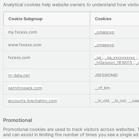
Analytical cookies help website owners to understand how visitor
Cookie Subgroup
Cookies
Analytical
my.fxcess.com
_omappvp
www.fxcess.com
_omappvp
fxcess.com
_ga
,
_ga_xxxxxxxxxx
,
_hjSession_1816015
,
_
nr-data.net
JSESSIONID
getnitropack.com
__cf_bm
accounts.livechatinc.com
__lc_cid, __lc_cst, __o
Promotional
Promotional cookies are used to track visitors across websites. Th
and can assist in limiting the number of times you see a single ad