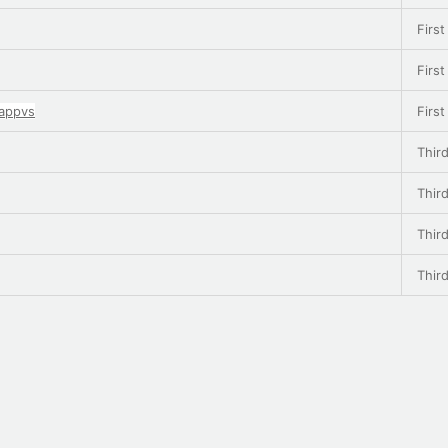
First
First
appvs
First
Third
Third
Third
Third