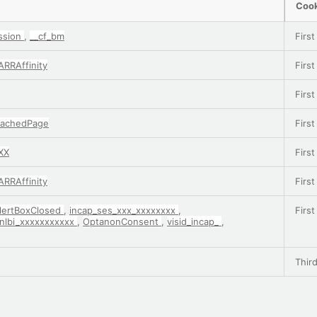
Cook
ession
,
__cf_bm
First
ARRAffinity
First
First
CachedPage
First
XX
First
ARRAffinity
First
lertBoxClosed
,
incap_ses_xxx_xxxxxxxx
,
First
nlbi_xxxxxxxxxxx
,
OptanonConsent
,
visid_incap_
,
Third