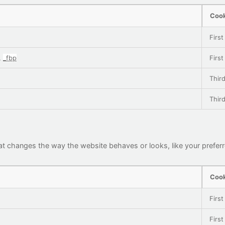
Cook
First
,
_fbp
First
Third
Third
t changes the way the website behaves or looks, like your preferr
Cook
First
First