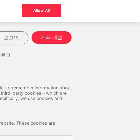
Allow All
계좌 개설
로그인
블로그
order to remember information about
 third-party cookies – which are
ecifically, we use cookies and
website. These cookies are