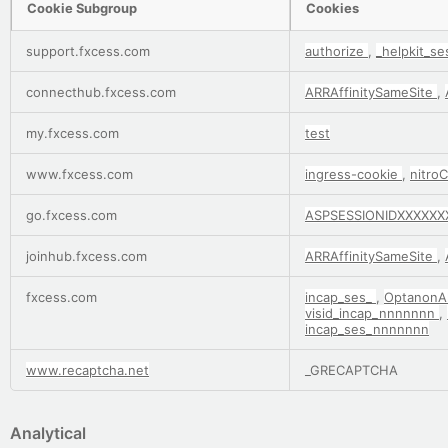
Cookie Subgroup
Cookies
Functional
support.fxcess.com
authorize
,
_helpkit_s
connecthub.fxcess.com
ARRAffinitySameSite
,
my.fxcess.com
test
www.fxcess.com
ingress-cookie
,
nitro
go.fxcess.com
ASPSESSIONIDXXXXXX
joinhub.fxcess.com
ARRAffinitySameSite
,
fxcess.com
incap_ses_
,
OptanonA
visid_incap_nnnnnnn
,
incap_ses_nnnnnnn
www.recaptcha.net
_GRECAPTCHA
Analytical