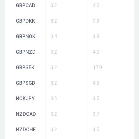
GBPCAD
3.2
4.0
GBPDKK
3.2
9.9
GBPNOK
3.4
3.8
GBPNZD
3.2
4.0
GBPSEK
3.2
17.9
GBPSGD
3.2
4.6
NOKJPY
3.3
3.5
NZDCAD
3.2
3.7
NZDCHF
3.2
3.5