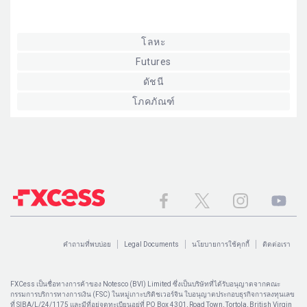
โลหะ
Futures
ดัชนี
โภคภัณฑ์
คำถามที่พบบ่อย
Legal Documents
นโยบายการใช้คุกกี้
ติดต่อเรา
FXCess เป็นชื่อทางการค้าของ Notesco (BVI) Limited ซึ่งเป็นบริษัทที่ได้รับอนุญาตจากคณะ
กรรมการบริการทางการเงิน (FSC) ในหมู่เกาะบริติชเวอร์จิน ใบอนุญาตประกอบธุรกิจการลงทุนเลข
ที่ SIBA/L/24/1175 และมีที่อยู่จดทะเบียนอยู่ที่ PO Box 4301, Road Town, Tortola, British Virgin