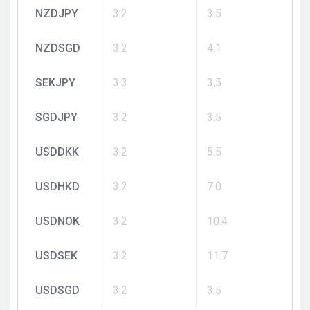
NZDJPY
3.2
3.5
NZDSGD
3.2
4.1
SEKJPY
3.3
3.5
SGDJPY
3.2
3.5
USDDKK
3.2
5.5
USDHKD
3.2
7.0
USDNOK
3.2
10.4
USDSEK
3.2
11.7
USDSGD
3.2
3.5