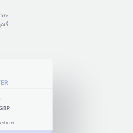
ชำระ
ุณก็
้
 GBP
5 ทำการ