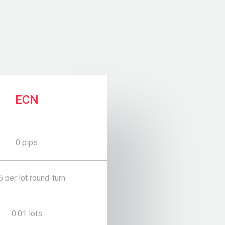
ECN
0 pips
5 per lot round-turn
0.01 lots