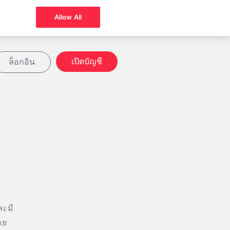
Allow All
เปิดบัญชี
ล็อกอิน
ละมี
าย