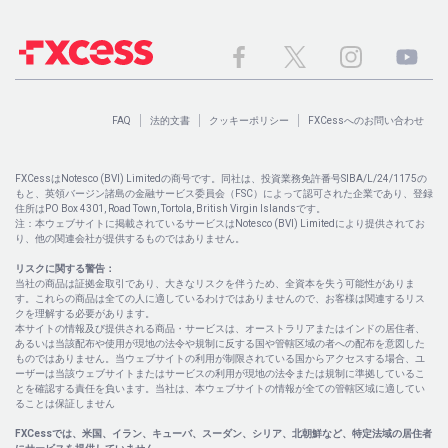
FAQ
法的文書
クッキーポリシー
FXCessへのお問い合わせ
FXCessはNotesco (BVI) Limitedの商号です。同社は、投資業務免許番号SIBA/L/24/1175の
もと、英領バージン諸島の金融サービス委員会（FSC）によって認可された企業であり、登録
住所はPO Box 4301, Road Town, Tortola, British Virgin Islandsです。
注：本ウェブサイトに掲載されているサービスはNotesco (BVI) Limitedにより提供されてお
り、他の関連会社が提供するものではありません。
リスクに関する警告：
当社の商品は証拠金取引であり、大きなリスクを伴うため、全資本を失う可能性がありま
す。これらの商品は全ての人に適しているわけではありませんので、お客様は関連するリス
クを理解する必要があります。
本サイトの情報及び提供される商品・サービスは、オーストラリアまたはインドの居住者、
あるいは当該配布や使用が現地の法令や規制に反する国や管轄区域の者への配布を意図した
ものではありません。当ウェブサイトの利用が制限されている国からアクセスする場合、ユ
ーザーは当該ウェブサイトまたはサービスの利用が現地の法令または規制に準拠しているこ
とを確認する責任を負います。当社は、本ウェブサイトの情報が全ての管轄区域に適してい
ることは保証しません
FXCessでは、米国、イラン、キューバ、スーダン、シリア、北朝鮮など、特定法域の居住者