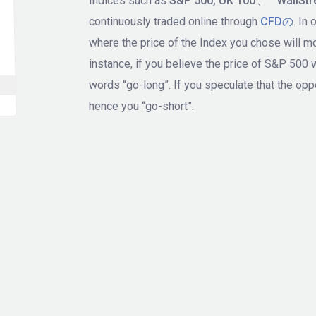
Indices such as
S&P 500,
UK 100 、
Wall
continuously traded online through
CFDの
. In
where the price of the Index you chose will mo
instance, if you believe the price of S&P 500 wi
words “go-long”. If you speculate that the opp
hence you “go-short”.