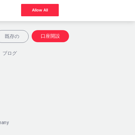
Allow All
口座開設
既存の
ブログ
any