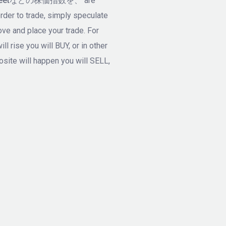
Streetなどの株価指数を、
are
 order to trade, simply speculate
ve and place your trade. For
ll rise you will BUY, or in other
osite will happen you will SELL,