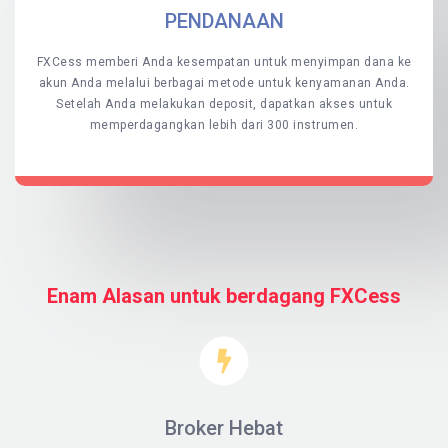
PENDANAAN
FXCess memberi Anda kesempatan untuk menyimpan dana ke
akun Anda melalui berbagai metode untuk kenyamanan Anda.
Setelah Anda melakukan deposit, dapatkan akses untuk
memperdagangkan lebih dari 300 instrumen.
Enam Alasan untuk berdagang FXCess
Broker Hebat