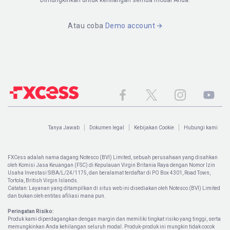
Dimungkinkan untuk kehilangan semua modal Anda.
Atau coba
Demo account
Tanya Jawab
Dokumen legal
Kebijakan Cookie
Hubungi kami
FXCess adalah nama dagang Notesco (BVI) Limited, sebuah perusahaan yang disahkan
oleh Komisi Jasa Keuangan (FSC) di Kepulauan Virgin Britania Raya dengan Nomor Izin
Usaha Investasi SIBA/L/24/1175, dan beralamat terdaftar di PO Box 4301, Road Town,
Tortola, British Virgin Islands.
Catatan: Layanan yang ditampilkan di situs web ini disediakan oleh Notesco (BVI) Limited
dan bukan oleh entitas afiliasi mana pun.
Peringatan Risiko:
Produk kami diperdagangkan dengan margin dan memiliki tingkat risiko yang tinggi, serta
memungkinkan Anda kehilangan seluruh modal. Produk-produk ini mungkin tidak cocok