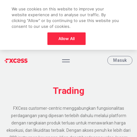
We use cookies on this website to improve your
website experience and to analyse our traffic. By
clicking "Allow" or by continuing to use this website you
consent to our use of cookies.
Allow All
Masuk
Trading
FXCess customer-centric menggabungkan fungsionalitas
perdagangan yang dipesan terlebih dahulu melalui platform
dengan rangkaian produk terluas untuk menawarkan harga
eksekusi, dan likuiditas terbaik. Dengan akses penuh ke lebih dari