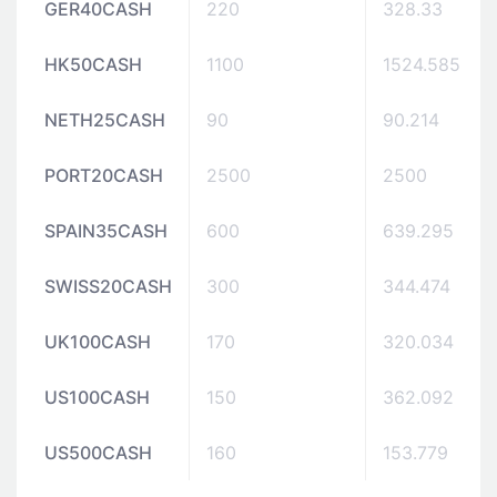
GER40CASH
220
328.33
HK50CASH
1100
1524.585
NETH25CASH
90
90.214
PORT20CASH
2500
2500
SPAIN35CASH
600
639.295
SWISS20CASH
300
344.474
UK100CASH
170
320.034
US100CASH
150
362.092
US500CASH
160
153.779