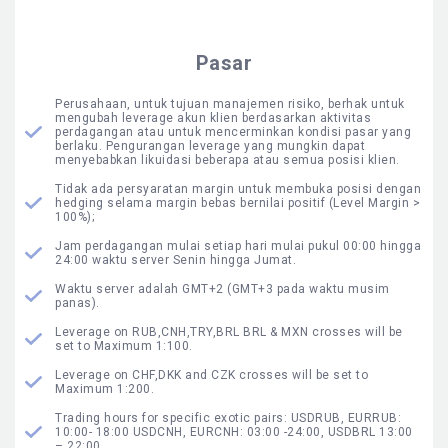
Pasar
Perusahaan, untuk tujuan manajemen risiko, berhak untuk
mengubah leverage akun klien berdasarkan aktivitas
perdagangan atau untuk mencerminkan kondisi pasar yang
berlaku. Pengurangan leverage yang mungkin dapat
menyebabkan likuidasi beberapa atau semua posisi klien.
Tidak ada persyaratan margin untuk membuka posisi dengan
hedging selama margin bebas bernilai positif (Level Margin >
100%);
Jam perdagangan mulai setiap hari mulai pukul 00:00 hingga
24:00 waktu server Senin hingga Jumat.
Waktu server adalah GMT+2 (GMT+3 pada waktu musim
panas).
Leverage on RUB,CNH,TRY,BRL BRL & MXN crosses will be
set to Maximum 1:100.
Leverage on CHF,DKK and CZK crosses will be set to
Maximum 1:200.
Trading hours for specific exotic pairs: USDRUB, EURRUB:
10:00- 18:00 USDCNH, EURCNH: 03:00 -24:00, USDBRL 13:00
– 22:00.