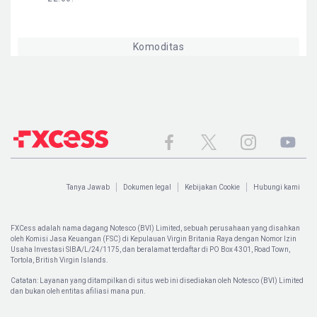
Komoditas
Tanya Jawab
Dokumen legal
Kebijakan Cookie
Hubungi kami
FXCess adalah nama dagang Notesco (BVI) Limited, sebuah perusahaan yang disahkan
oleh Komisi Jasa Keuangan (FSC) di Kepulauan Virgin Britania Raya dengan Nomor Izin
Usaha Investasi SIBA/L/24/1175, dan beralamat terdaftar di PO Box 4301, Road Town,
Tortola, British Virgin Islands.
Catatan: Layanan yang ditampilkan di situs web ini disediakan oleh Notesco (BVI) Limited
dan bukan oleh entitas afiliasi mana pun.