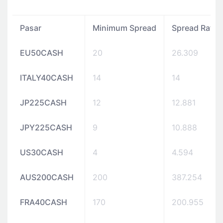
Pasar
Minimum Spread
Spread Rata-
EU50CASH
20
26.309
ITALY40CASH
14
14
JP225CASH
12
12.881
JPY225CASH
9
10.888
US30CASH
4
4.594
AUS200CASH
200
387.254
FRA40CASH
170
200.955