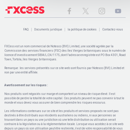
FAQ
Documents juridique
la politique de cookies
Contactez-nous
FXCess est un nom commercial de Notesco (BVI) Limited, une société agréée par la
Commission des services financiers (FSC) des îles Vierges britanniques sous le numéro de
licence d'investissement SIBA/L/24/1175, dont l'adresse enregistrée est PO Box 4301, Road
Town, Tortola, îles Vierges britanniques.
Remarque : les services présentés sur ce site web sont fournis par Notesco (BVI) Limited et
non par une entité affiliée.
Avertissement sur les risques :
Nos produits sont négociés sur marge et comportent un niveau de risque élevé. Il est
possible de perdre la totalité de votre capital. Ces produits peuvent ne pas convenir à tout le
monde et vous devez vous assurer de bien comprendre les risques encourus.
Les informations contenues sur ce site et les produits et services proposés ne sont pas
destinés à être distribués aux résidents australiens ou indiens, ni aux personnes se
trouvant dans un pays ou une juridiction où une telle distribution ou utilisation serait
contraire à la législation ou à la réglementation locale. Lorsque vous accédez à ce site web
depuis un pays où son utilisation peut être restreinte, il est de votre responsabilité de vous