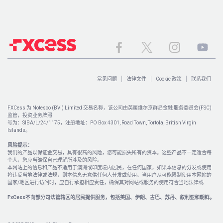
常见问题
法律文件
Cookie 政策
联系我们
FXCess 为 Notesco (BVI) Limited 交易名称，该公司由英属维尔京群岛金融 服务委员会(FSC)
监管，投资业务牌照
号为：SIBA/L/24/1175，注册地址：PO Box 4301, Road Town, Tortola, British Virgin
Islands。
风险提示：
我们的产品以保证金交易，具有很高的风险，您可能损失所有的资本。这些产品不一定适合每
个人，您应当确保自己理解所涉及的风险。
本网站上的信息和产品不适用于澳洲或印度境内居民，在任何国家，如果本信息的分发或使用
将违反当地法律或法规，则本信息无意供任何人分发或使用。当用户从可能限制使用本网站的
国家/地区进行访问时，应自行承担相应责任，确保其对网站或服务的使用符合当地法律或
FxCess不向部分司法管辖区的居民提供服务，包括美国、伊朗、古巴、苏丹、叙利亚和朝鲜。